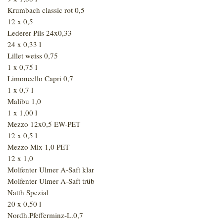
Krumbach classic rot 0,5
12 x 0,5
Lederer Pils 24x0,33
24 x 0,33 l
Lillet weiss 0,75
1 x 0,75 l
Limoncello Capri 0,7
1 x 0,7 l
Malibu 1,0
1 x 1,00 l
Mezzo 12x0,5 EW-PET
12 x 0,5 l
Mezzo Mix 1,0 PET
12 x 1,0
Molfenter Ulmer A-Saft klar
Molfenter Ulmer A-Saft trüb
Natth Spezial
20 x 0,50 l
Nordh.Pfefferminz-L.0,7