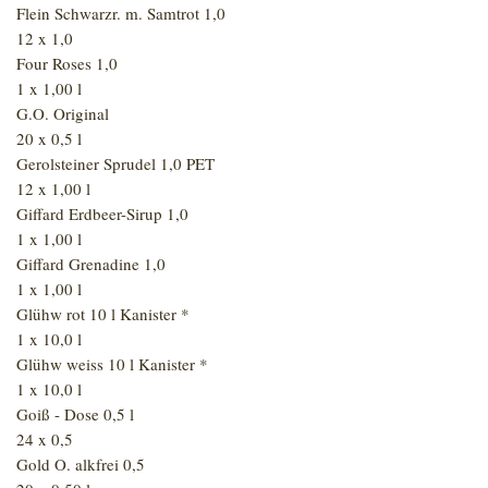
Flein Schwarzr. m. Samtrot 1,0
12 x 1,0
Four Roses 1,0
1 x 1,00 l
G.O. Original
20 x 0,5 l
Gerolsteiner Sprudel 1,0 PET
12 x 1,00 l
Giffard Erdbeer-Sirup 1,0
1 x 1,00 l
Giffard Grenadine 1,0
1 x 1,00 l
Glühw rot 10 l Kanister *
1 x 10,0 l
Glühw weiss 10 l Kanister *
1 x 10,0 l
Goiß - Dose 0,5 l
24 x 0,5
Gold O. alkfrei 0,5