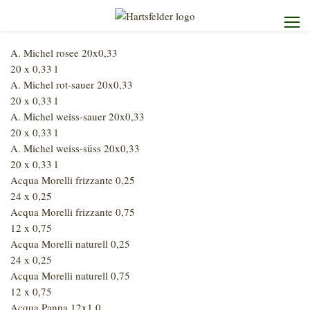
A. Michel rosee 20x0,33
Startseite
20 x 0,33 l
A. Michel rot-sauer 20x0,33
20 x 0,33 l
Die Brauerei
A. Michel weiss-sauer 20x0,33
20 x 0,33 l
Unser Sortiment
A. Michel weiss-süss 20x0,33
20 x 0,33 l
Acqua Morelli frizzante 0,25
Unser Service
24 x 0,25
Acqua Morelli frizzante 0,75
Kontakt
12 x 0,75
Acqua Morelli naturell 0,25
24 x 0,25
Acqua Morelli naturell 0,75
12 x 0,75
Heimdienst
Acqua Panna 12x1,0