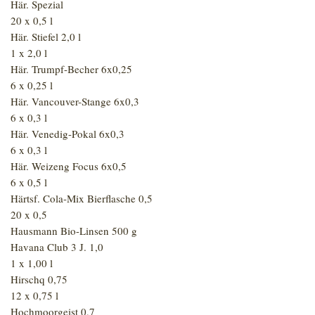
Här. Spezial
20 x 0,5 l
Här. Stiefel 2,0 l
1 x 2,0 l
Här. Trumpf-Becher 6x0,25
6 x 0,25 l
Här. Vancouver-Stange 6x0,3
6 x 0,3 l
Här. Venedig-Pokal 6x0,3
6 x 0,3 l
Här. Weizeng Focus 6x0,5
6 x 0,5 l
Härtsf. Cola-Mix Bierflasche 0,5
20 x 0,5
Hausmann Bio-Linsen 500 g
Havana Club 3 J. 1,0
1 x 1,00 l
Hirschq 0,75
12 x 0,75 l
Hochmoorgeist 0,7