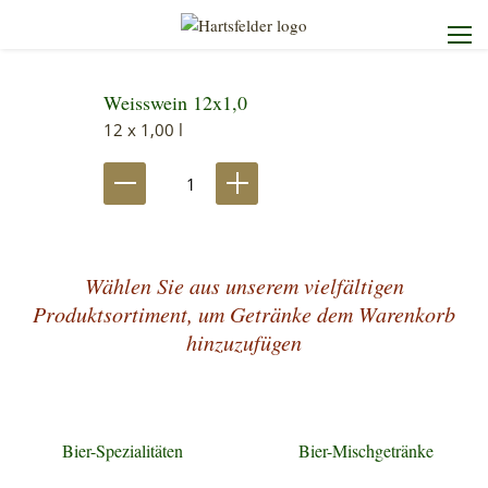
Weisswein 12x1,0
Startseite
12 x 1,00 l
Die Brauerei
Unser Sortiment
Wählen Sie aus unserem vielfältigen
Unser Service
Produktsortiment, um Getränke dem Warenkorb
hinzuzufügen
Kontakt
Bier-Spezialitäten
Bier-Mischgetränke
Heimdienst