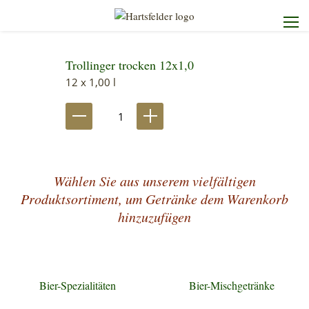
Trollinger trocken 12x1,0
Startseite
12 x 1,00 l
Die Brauerei
Unser Sortiment
Wählen Sie aus unserem vielfältigen
Unser Service
Produktsortiment, um Getränke dem Warenkorb
hinzuzufügen
Kontakt
Bier-Spezialitäten
Bier-Mischgetränke
Heimdienst