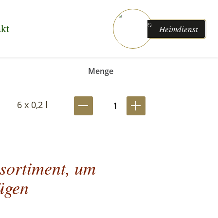
kt
Heimdienst
Menge
6 x 0,2 l
tsortiment, um
ügen