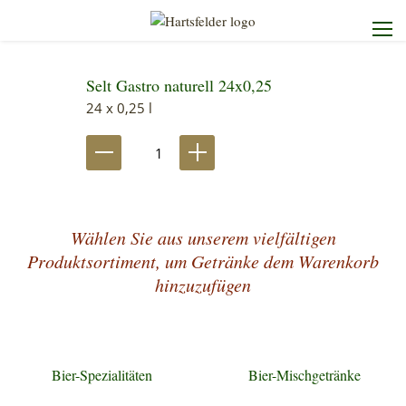
Selt Gastro naturell 24x0,25
Startseite
24 x 0,25 l
Die Brauerei
Unser Sortiment
Wählen Sie aus unserem vielfältigen
Unser Service
Produktsortiment, um Getränke dem Warenkorb
hinzuzufügen
Kontakt
Bier-Spezialitäten
Bier-Mischgetränke
Heimdienst