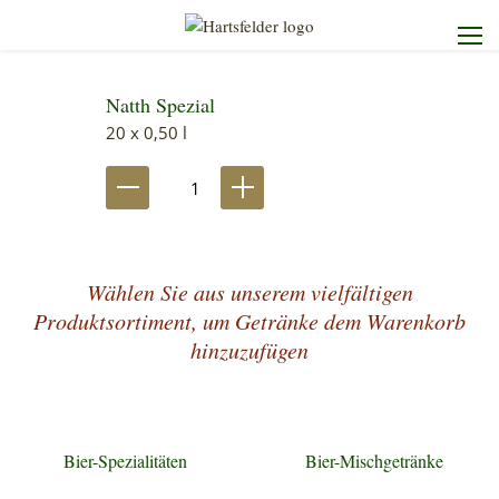
Natth Spezial
Startseite
20 x 0,50 l
Die Brauerei
Unser Sortiment
Wählen Sie aus unserem vielfältigen
Unser Service
Produktsortiment, um Getränke dem Warenkorb
hinzuzufügen
Kontakt
Bier-Spezialitäten
Bier-Mischgetränke
Heimdienst