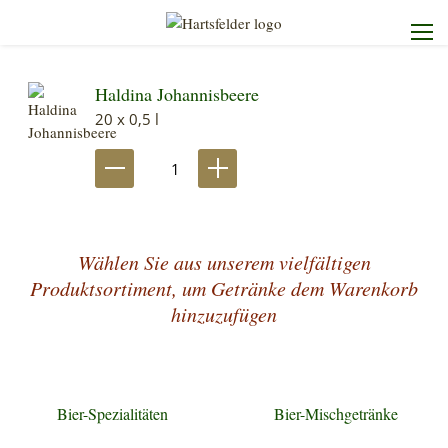
Haldina Johannisbeere
Startseite
20 x 0,5 l
Die Brauerei
Unser Sortiment
Wählen Sie aus unserem vielfältigen
Unser Service
Produktsortiment, um Getränke dem Warenkorb
hinzuzufügen
Kontakt
Bier-Spezialitäten
Bier-Mischgetränke
Heimdienst