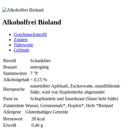
Alkoholfrei Bioland
Geschmacksprofil
Zutaten
Nährwerte
Gebinde
Bierstil
Schankbier
Brauart
untergärig
Stammwürze
7 °P
Alkoholgehalt
< 0,15 %
naturtrüber Apfelsaft, Zuckerwatte, mundfüllende
Biersprache
Süße, wird von Hopfenherbe abgerundet
Passt zu
Schupfnudeln und Sauerkraut (Säure hebt Süße)
Zutatenliste
Wasser, Gerstenmalz*, Hopfen*, Hefe *Bioland
Allergene
Glutenhaltiges Getreide
Brennwert
28 kcal
Eiweiß
0,46 g