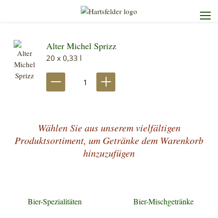
Alter Michel Sprizz
Startseite
20 x 0,33 l
Die Brauerei
Unser Sortiment
Wählen Sie aus unserem vielfältigen
Unser Service
Produktsortiment, um Getränke dem Warenkorb
hinzuzufügen
Kontakt
Bier-Spezialitäten
Bier-Mischgetränke
Heimdienst