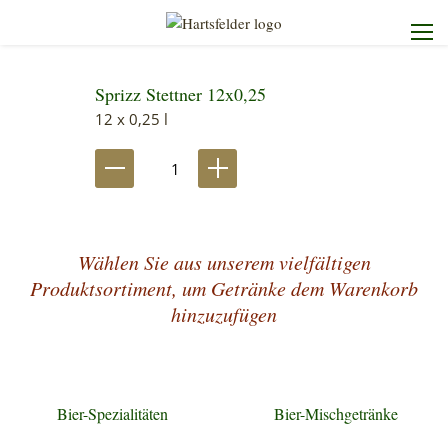
Sprizz Stettner 12x0,25
Startseite
12 x 0,25 l
Die Brauerei
Unser Sortiment
Wählen Sie aus unserem vielfältigen
Unser Service
Produktsortiment, um Getränke dem Warenkorb
hinzuzufügen
Kontakt
Bier-Spezialitäten
Bier-Mischgetränke
Heimdienst