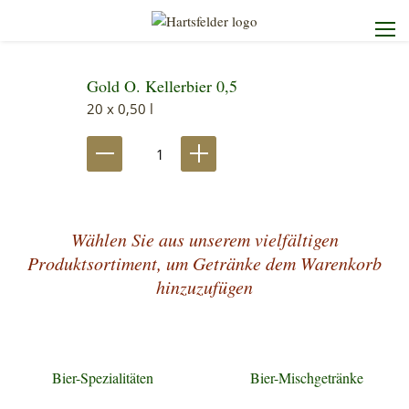
Gold O. Kellerbier 0,5
Startseite
20 x 0,50 l
Die Brauerei
Unser Sortiment
Wählen Sie aus unserem vielfältigen
Unser Service
Produktsortiment, um Getränke dem Warenkorb
hinzuzufügen
Kontakt
Bier-Spezialitäten
Bier-Mischgetränke
Heimdienst