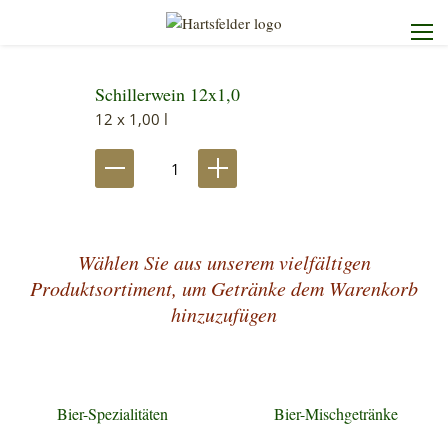
Schillerwein 12x1,0
Startseite
12 x 1,00 l
Die Brauerei
Unser Sortiment
Wählen Sie aus unserem vielfältigen
Unser Service
Produktsortiment, um Getränke dem Warenkorb
hinzuzufügen
Kontakt
Bier-Spezialitäten
Bier-Mischgetränke
Heimdienst