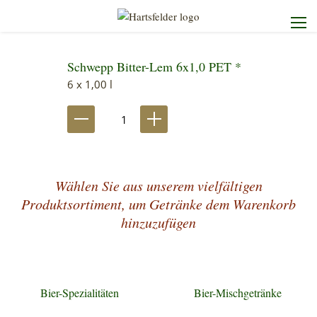
Schwepp Bitter-Lem 6x1,0 PET *
Startseite
6 x 1,00 l
Die Brauerei
Unser Sortiment
Wählen Sie aus unserem vielfältigen
Unser Service
Produktsortiment, um Getränke dem Warenkorb
hinzuzufügen
Kontakt
Bier-Spezialitäten
Bier-Mischgetränke
Heimdienst