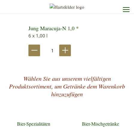
Jung Maracuja-N 1,0 *
Startseite
6 x 1,00 l
Die Brauerei
Unser Sortiment
Wählen Sie aus unserem vielfältigen
Unser Service
Produktsortiment, um Getränke dem Warenkorb
hinzuzufügen
Kontakt
Bier-Spezialitäten
Bier-Mischgetränke
Heimdienst