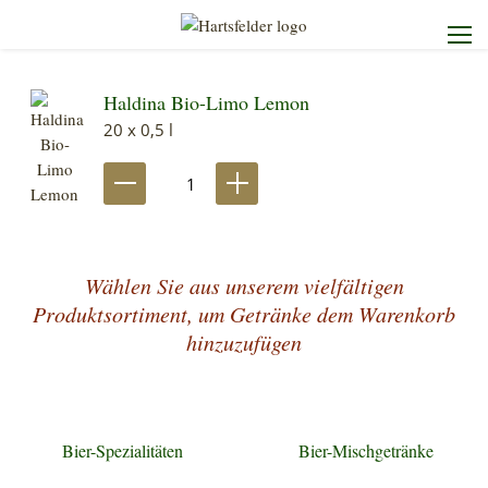
Haldina Bio-Limo Lemon
Startseite
20 x 0,5 l
Die Brauerei
Unser Sortiment
Wählen Sie aus unserem vielfältigen
Unser Service
Produktsortiment, um Getränke dem Warenkorb
hinzuzufügen
Kontakt
Bier-Spezialitäten
Bier-Mischgetränke
Heimdienst