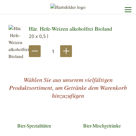
Här. Hefe-Weizen alkoholfrei Bioland
Startseite
20 x 0,5 l
Die Brauerei
Unser Sortiment
Wählen Sie aus unserem vielfältigen
Unser Service
Produktsortiment, um Getränke dem Warenkorb
hinzuzufügen
Kontakt
Bier-Spezialitäten
Bier-Mischgetränke
Heimdienst